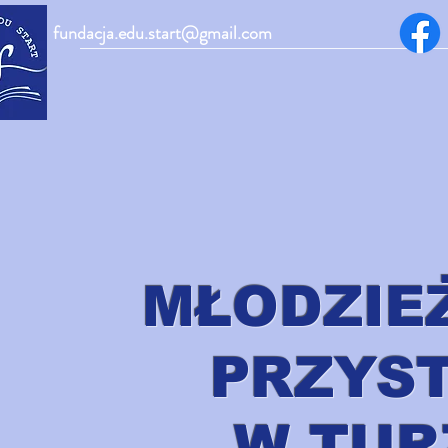
fundacja.edu.start@gmail.co
m
MŁODZIE
PRZYS
W TUR