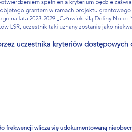
potwierdzeniem spełnienia kryterium będzie zaświa
objętego grantem w ramach projektu grantowego nr
ego na lata 2023-2029 „Człowiek siłą Doliny Noteci
w LSR, uczestnik taki uznany zostanie jako niekwal
rzez uczestnika kryteriów dostępowych o
(do frekwencji wlicza się udokumentowaną nieobec