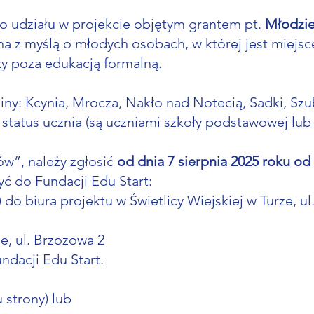
do udziału w projekcie objętym grantem pt.
Młodzie
a z myślą o młodych osobach, w której jest miejsc
ży poza edukacją formalną.
ny: Kcynia, Mrocza, Nakło nad Notecią, Sadki, Szu
ą status ucznia (są uczniami szkoły podstawowej l
ów”, należy zgłosić
od dnia 7 sierpnia 2025 roku od
ć do Fundacji Edu Start:
) do biura projektu w Świetlicy Wiejskiej w Turze, u
e, ul. Brzozowa 2
dacji Edu Start.
u strony) lub