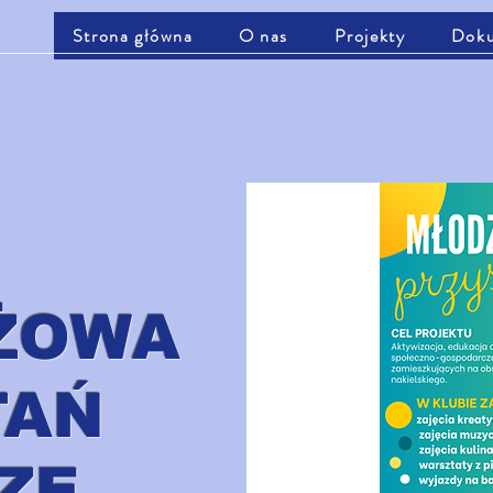
Strona główna
O nas
Projekty
Dok
ŻOWA
TAŃ
ZE