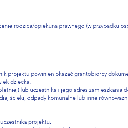
iadczenie rodzica/opiekuna prawnego (w przypadku o
tnik projektu powinien okazać grantobiorcy dokum
iek dziecka.
etniej) lub uczestnika i jego adres zamieszkania
edia, ścieki, odpady komunalne lub inne równoważ
uczestnika projektu.