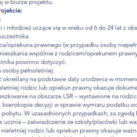
j w biurze projektu.
rojekcie:
:
ieci i młodzież uczące się w wieku od 6 do 24 lat 
 uczestnika.
ca/opiekuna prawnego (w przypadku osoby niepełno
zamieszkania wspólnie z rodzicem/opiekunem prawn
tnika powinno dotyczyć:
 osoby pełnoletniej.
st określany na podstawie daty urodzenia w momen
eletniej rodzic lub opiekun prawny okazuje dokume
ieszkiwanie na obszarze LSR – wystawione na rodzi
 kserokopie decyzji w sprawie wymiaru podatku od
 pobytu. W uzasadnionych przypadkach, za zgodą I
atus ucznia – zaświadczenie ze szkoły/placówki lub w
ieletniej rodzic lub opiekun prawny okazuje ważną