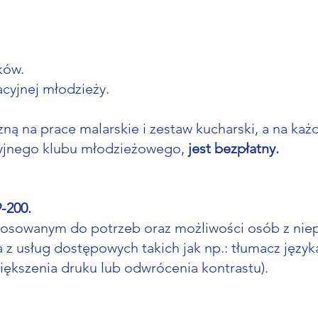
ków.
acyjnej młodzieży.
zną na prace malarskie i zestaw kucharski, a na k
cyjnego klubu młodzieżowego,
jest bezpłatny.
9-200.
tosowanym do potrzeb oraz możliwości osób z nie
a z usług dostępowych takich jak np.: tłumacz jęz
iększenia druku lub odwrócenia kontrastu).