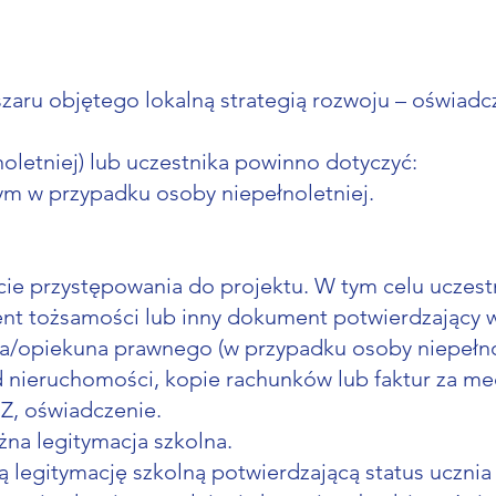
z obszaru objętego lokalną strategią rozwoju – ośw
letniej) lub uczestnika powinno dotyczyć:
ym w przypadku osoby niepełnoletniej.
cie przystępowania do projektu. W tym celu uczes
nt tożsamości lub inny dokument potwierdzający w
ca/opiekuna prawnego (w przypadku osoby niepełnol
 nieruchomości, kopie rachunków lub faktur za m
Z, oświadczenie.
ażna legitymacja szkolna.
 legitymację szkolną potwierdzającą status ucznia 