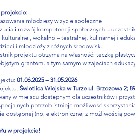
 projekcie:
gażowania młodzieży w życie społeczne
ucia i rozwój kompetencji społecznych u uczestni
kulturalnej, wokalno – teatralnej, kulinarnej i eduk
dzieci i młodzieży z różnych środowisk.
tnik projektu otrzyma na własność: teczkę plastyc
objętym grantem, a tym samym w zajęciach eduka
ojektu:
01.06.2025 – 31.05.2026
rojektu:
Świetlica Wiejska w Turze ul. Brzozowa 2; 8
wany w miejscu dostępnym dla uczestników i przys
specjalnych potrzeb istnieje możliwość skorzystani
e dostępnej (np. elektronicznej z możliwością pow
łu w projekcie!