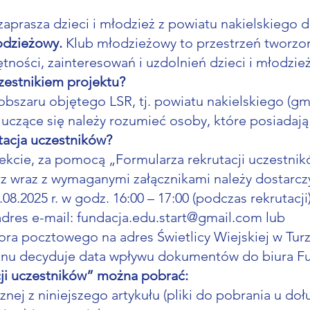
zaprasza dzieci i młodzież z powiatu nakielskiego 
odzieżowy.
Klub młodzieżowy to przestrzeń tworzon
tności, zainteresowań i uzdolnień dzieci i młodzie
zestnikiem projektu?
bszaru objętego LSR, tj. powiatu nakielskiego (gmi
ż uczące się należy rozumieć osoby, które posiadaj
tacja uczestników?
ekcie, za pomocą „Formularza rekrutacji uczestnik
 wraz z wymaganymi załącznikami należy dostarczy
.08.2025 r. w godz. 16:00 – 17:00 (podczas rekrutacji
adres e-mail:
fundacja.edu.start@gmail.com
lub
ra pocztowego na adres Świetlicy Wiejskiej w Turz
nu decyduje data wpływu dokumentów do biura Fun
cji uczestników” można pobrać:
cznej z niniejszego artykułu (pliki do pobrania u doł