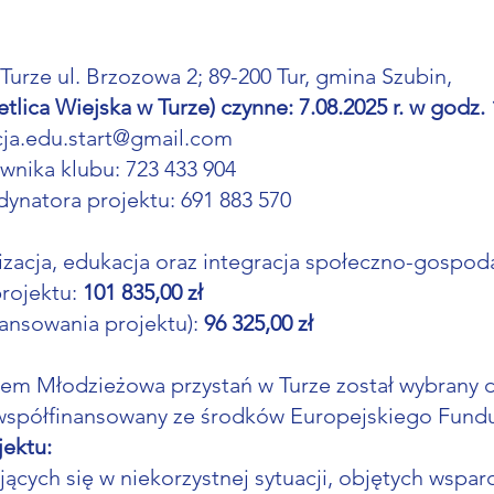
Turze ul. Brzozowa 2; 89-200 Tur, gmina Szubin,
etlica Wiejska w Turze) czynne: 7.08.2025 r. w godz. 
cja.edu.start@gmail.com
ownika klubu: 723 433 904
dynatora projektu: 691 883 570
izacja, edukacja oraz integracja społeczno-gospod
projektu:
101 835,00 zł
ansowania projektu):
96 325,00 zł
tem Młodzieżowa przystań w Turze został wybrany do
st współfinansowany ze środków Europejskiego Fun
jektu:
ujących się w niekorzystnej sytuacji, objętych wsp