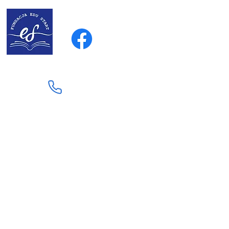
fundacja.edu.start@gmail.co
m
723 433 904
©2022 by FUNDACJA EDU START. Stworzone przy pomocy Wix.com